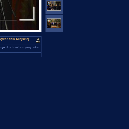
wykonaniu Miejskiej
cja
Uruchom/zatrzymaj pokaz