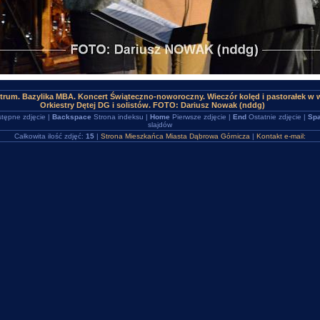
trum. Bazylika MBA. Koncert Świąteczno-noworoczny. Wieczór kolęd i pastorałek w 
Orkiestry Dętej DG i solistów. FOTO: Dariusz Nowak (nddg)
tępne zdjęcie |
Backspace
Strona indeksu |
Home
Pierwsze zdjęcie |
End
Ostatnie zdjęcie |
Spa
slajdów
Całkowita ilość zdjęć:
15
|
Strona Mieszkańca Miasta Dąbrowa Górnicza
|
Kontakt e-mail: