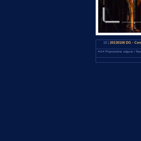
10 |
20130106 DG - Cen
<-/->
Poprzednie zdjęcie / Nas