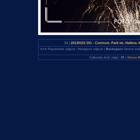
34 |
20130101 DG - Centrum. Park im. Hallera
<-/->
Poprzednie zdjęcie / Następne zdjęcie |
Backspace
Strona ind
Całkowita ilość zdjęć:
35
|
Strona M