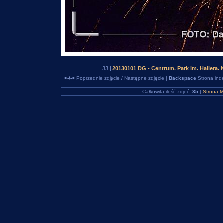
33 |
20130101 DG - Centrum. Park im. Hallera
<-/->
Poprzednie zdjęcie / Następne zdjęcie |
Backspace
Strona ind
Całkowita ilość zdjęć:
35
|
Strona M