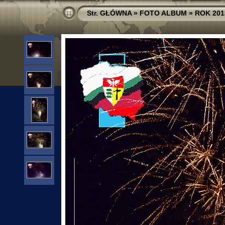
Str. GŁÓWNA
»
FOTO ALBUM
»
ROK 201