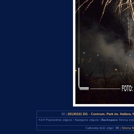
30 |
20130101 DG - Centrum. Park im. Hallera
<-/->
Poprzednie zdjęcie / Następne zdjęcie |
Backspace
Strona ind
Całkowita ilość zdjęć:
35
|
Strona M