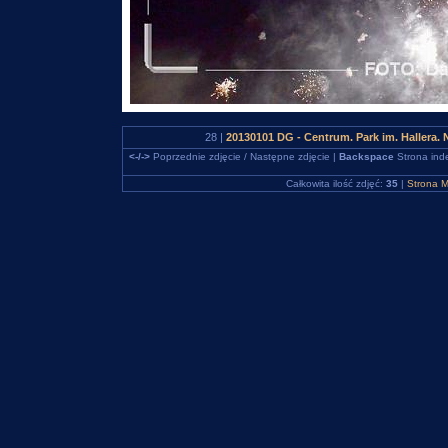
28 |
20130101 DG - Centrum. Park im. Hallera
<-/->
Poprzednie zdjęcie / Następne zdjęcie |
Backspace
Strona ind
Całkowita ilość zdjęć:
35
|
Strona M