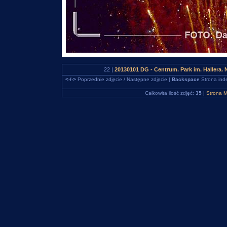
22 |
20130101 DG - Centrum. Park im. Hallera
<-/->
Poprzednie zdjęcie / Następne zdjęcie |
Backspace
Strona ind
Całkowita ilość zdjęć:
35
|
Strona M