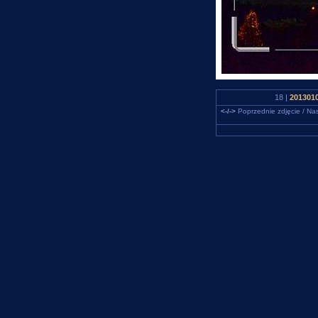
18 |
2013010
<-/->
Poprzednie zdjęcie / Nas