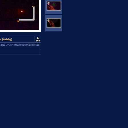
k (nddg)
cja
Uruchom/zatrzymaj pokaz