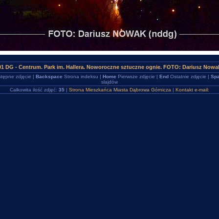
1 DG - Centrum. Park im. Hallera. Noworoczne sztuczne ognie. FOTO: Dariusz Nowa
tępne zdjęcie |
Backspace
Strona indeksu |
Home
Pierwsze zdjęcie |
End
Ostatnie zdjęcie |
Spa
slajdów
Całkowita ilość zdjęć:
35
|
Strona Mieszkańca Miasta Dąbrowa Górnicza
|
Kontakt e-mail: