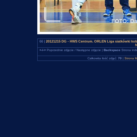
66 |
20121215 DG - HWS Centrum. ORLEN Liga siatkówki kob
N
<-/->
Poprzednie zdjęcie / Następne zdjęcie |
Backspace
Strona ind
Całkowita ilość zdjęć:
70
|
Strona M