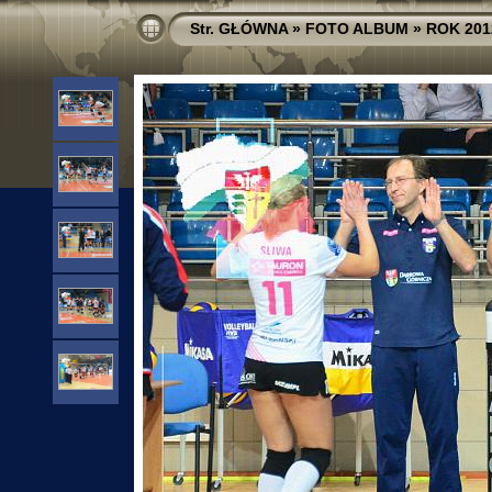
Str. GŁÓWNA
»
FOTO ALBUM
»
ROK 201