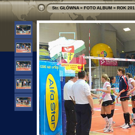
Str. GŁÓWNA
»
FOTO ALBUM
»
ROK 201