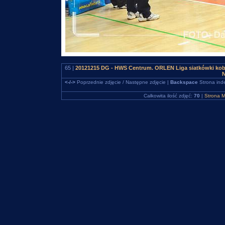
65 |
20121215 DG - HWS Centrum. ORLEN Liga siatkówki kob
N
<-/->
Poprzednie zdjęcie / Następne zdjęcie |
Backspace
Strona ind
Całkowita ilość zdjęć:
70
|
Strona M