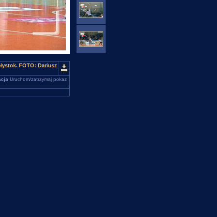
łystok. FOTO: Dariusz
cja
Uruchom/zatrzymaj pokaz