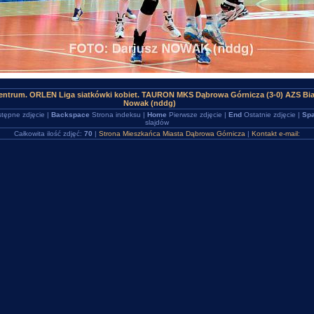
ntrum. ORLEN Liga siatkówki kobiet. TAURON MKS Dąbrowa Górnicza (3-0) AZS Bia
Nowak (nddg)
tępne zdjęcie |
Backspace
Strona indeksu |
Home
Pierwsze zdjęcie |
End
Ostatnie zdjęcie |
Spa
slajdów
Całkowita ilość zdjęć:
70
|
Strona Mieszkańca Miasta Dąbrowa Górnicza
|
Kontakt e-mail: