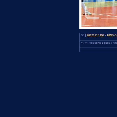
55 |
20121215 DG - HWS Ce
<-/->
Poprzednie zdjęcie / Nas