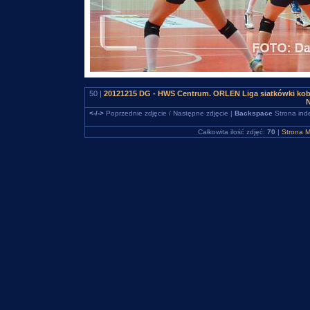
50 |
20121215 DG - HWS Centrum. ORLEN Liga siatkówki kob
N
<-/->
Poprzednie zdjęcie / Następne zdjęcie |
Backspace
Strona ind
Całkowita ilość zdjęć:
70
|
Strona M