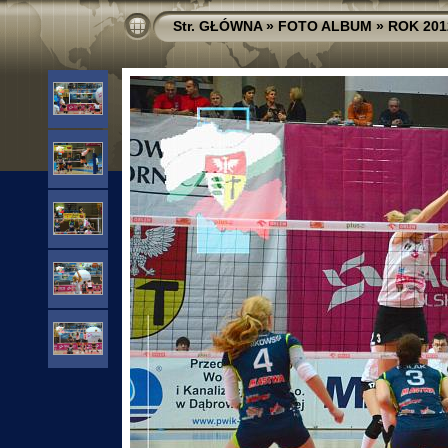
Str. GŁÓWNA
»
FOTO ALBUM
»
ROK 201