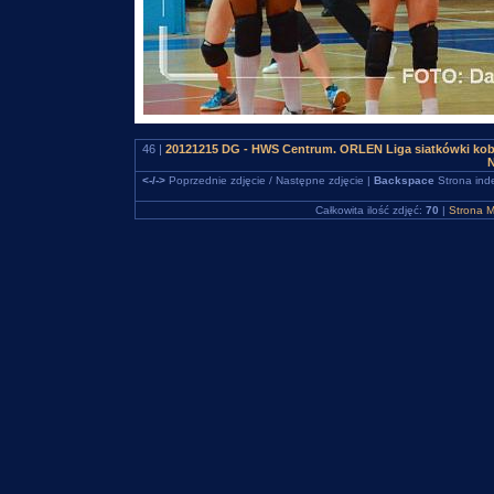
46 |
20121215 DG - HWS Centrum. ORLEN Liga siatkówki kob
N
<-/->
Poprzednie zdjęcie / Następne zdjęcie |
Backspace
Strona ind
Całkowita ilość zdjęć:
70
|
Strona M