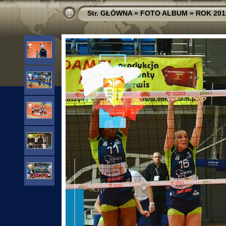
Str. GŁÓWNA
»
FOTO ALBUM
»
ROK 201