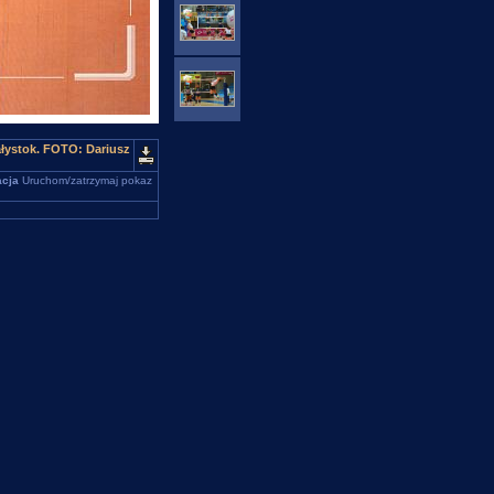
łystok. FOTO: Dariusz
cja
Uruchom/zatrzymaj pokaz