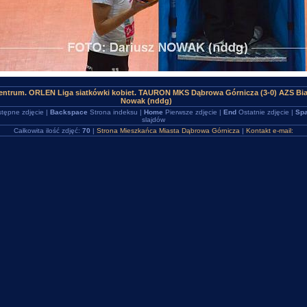
ntrum. ORLEN Liga siatkówki kobiet. TAURON MKS Dąbrowa Górnicza (3-0) AZS Bia
Nowak (nddg)
tępne zdjęcie |
Backspace
Strona indeksu |
Home
Pierwsze zdjęcie |
End
Ostatnie zdjęcie |
Spa
slajdów
Całkowita ilość zdjęć:
70
|
Strona Mieszkańca Miasta Dąbrowa Górnicza
|
Kontakt e-mail: