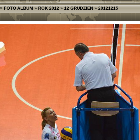
»
FOTO ALBUM
»
ROK 2012
»
12 GRUDZIEN
»
20121215