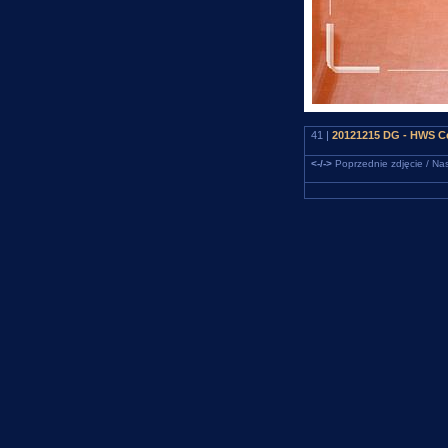
41 |
20121215 DG - HWS Ce
<-/->
Poprzednie zdjęcie / Nas