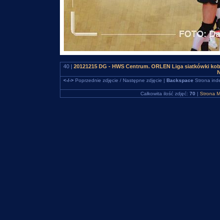
40 |
20121215 DG - HWS Centrum. ORLEN Liga siatkówki kob
N
<-/->
Poprzednie zdjęcie / Następne zdjęcie |
Backspace
Strona ind
Całkowita ilość zdjęć:
70
|
Strona M