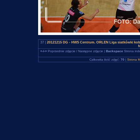
37 |
20121215 DG - HWS Centrum. ORLEN Liga siatkówki kob
N
<-/->
Poprzednie zdjęcie / Następne zdjęcie |
Backspace
Strona ind
Całkowita ilość zdjęć:
70
|
Strona M