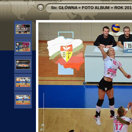
Str. GŁÓWNA
»
FOTO ALBUM
»
ROK 201