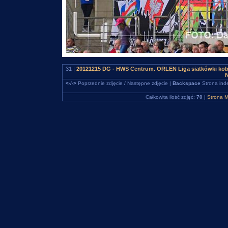
31 |
20121215 DG - HWS Centrum. ORLEN Liga siatkówki kob
N
<-/->
Poprzednie zdjęcie / Następne zdjęcie |
Backspace
Strona ind
Całkowita ilość zdjęć:
70
|
Strona M