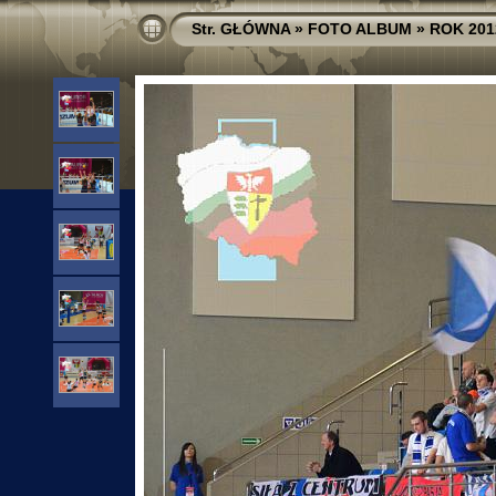
Str. GŁÓWNA
»
FOTO ALBUM
»
ROK 201