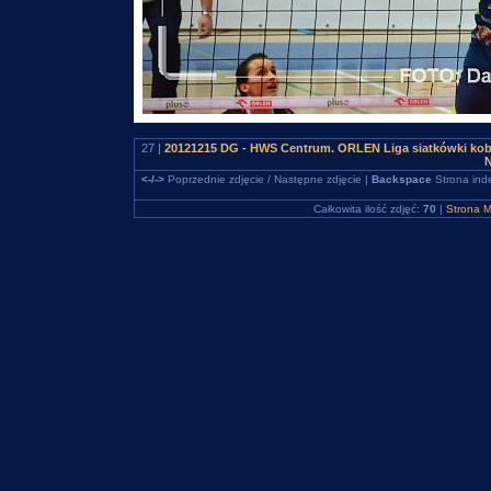
27 |
20121215 DG - HWS Centrum. ORLEN Liga siatkówki kob
N
<-/->
Poprzednie zdjęcie / Następne zdjęcie |
Backspace
Strona ind
Całkowita ilość zdjęć:
70
|
Strona M