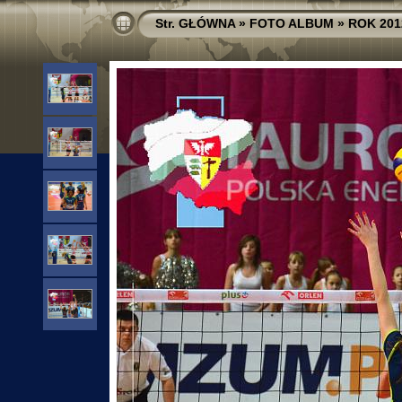
Str. GŁÓWNA
»
FOTO ALBUM
»
ROK 201