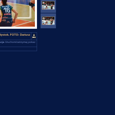
łystok. FOTO: Dariusz
cja
Uruchom/zatrzymaj pokaz