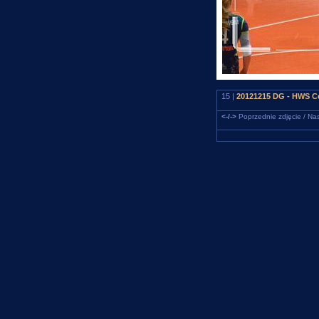
15 |
20121215 DG - HWS Ce
<-/->
Poprzednie zdjęcie / Nas