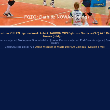
ntrum. ORLEN Liga siatkówki kobiet. TAURON MKS Dąbrowa Górnicza (3-0) AZS Bia
Nowak (nddg)
tępne zdjęcie |
Backspace
Strona indeksu |
Home
Pierwsze zdjęcie |
End
Ostatnie zdjęcie |
Spa
slajdów
Całkowita ilość zdjęć:
70
|
Strona Mieszkańca Miasta Dąbrowa Górnicza
|
Kontakt e-mail: