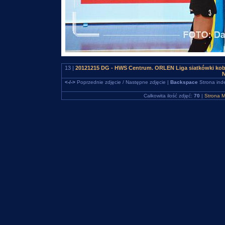
13 |
20121215 DG - HWS Centrum. ORLEN Liga siatkówki kob
N
<-/->
Poprzednie zdjęcie / Następne zdjęcie |
Backspace
Strona ind
Całkowita ilość zdjęć:
70
|
Strona M