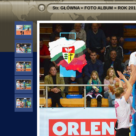
Str. GŁÓWNA
»
FOTO ALBUM
»
ROK 201