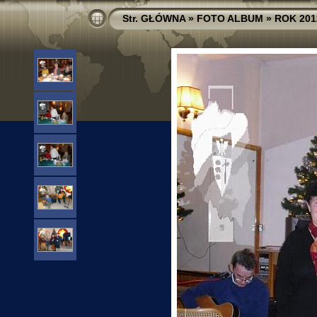
Str. GŁÓWNA
»
FOTO ALBUM
»
ROK 201