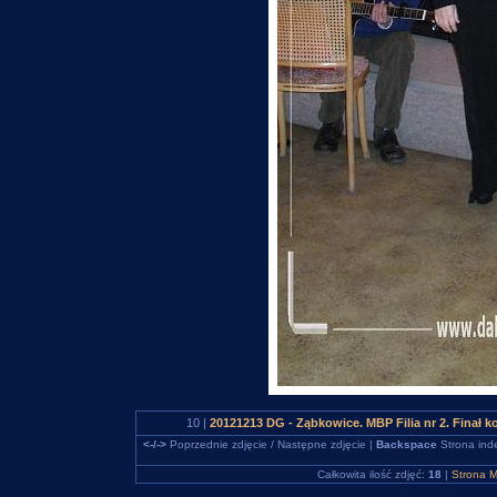
10 |
20121213 DG - Ząbkowice. MBP Filia nr 2. Finał k
<-/->
Poprzednie zdjęcie / Następne zdjęcie |
Backspace
Strona ind
Całkowita ilość zdjęć:
18
|
Strona M