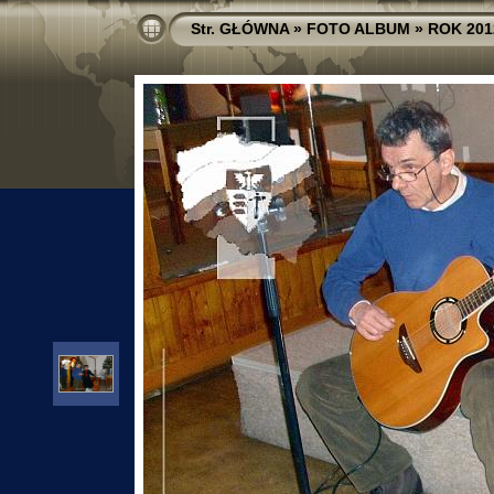
Str. GŁÓWNA
»
FOTO ALBUM
»
ROK 201