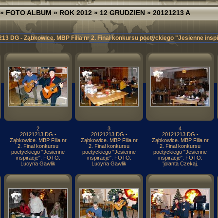
»
FOTO ALBUM
»
ROK 2012
»
12 GRUDZIEN
» 20121213 A
13 DG - Ząbkowice. MBP Filia nr 2. Finał konkursu poetyckiego "Jesienne inspi
2
3
4
20121213 DG -
20121213 DG -
20121213 DG -
Ząbkowice. MBP Filia nr
Ząbkowice. MBP Filia nr
Ząbkowice. MBP Filia nr
2. Finał konkursu
2. Finał konkursu
2. Finał konkursu
poetyckiego "Jesienne
poetyckiego "Jesienne
poetyckiego "Jesienne
inspiracje". FOTO:
inspiracje". FOTO:
inspiracje". FOTO:
Lucyna Gawlik
Lucyna Gawlik
'jolanta Czekaj.