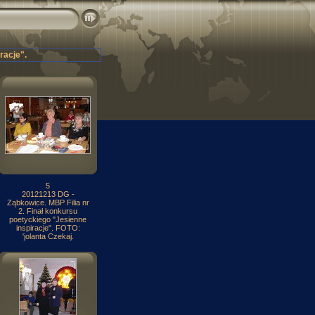
racje".
5
20121213 DG -
Ząbkowice. MBP Filia nr
2. Finał konkursu
poetyckiego "Jesienne
inspiracje". FOTO:
'jolanta Czekaj.