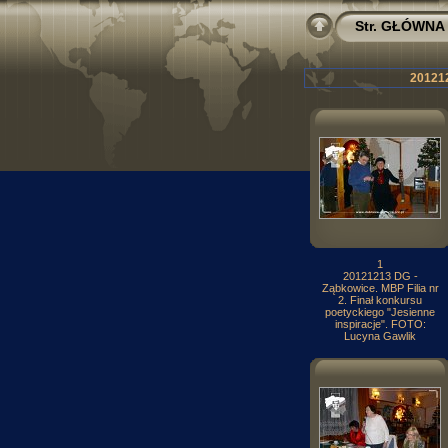
Str. GŁÓWNA
201212
1
20121213 DG -
Ząbkowice. MBP Filia nr
2. Finał konkursu
poetyckiego "Jesienne
inspiracje". FOTO:
Lucyna Gawlik