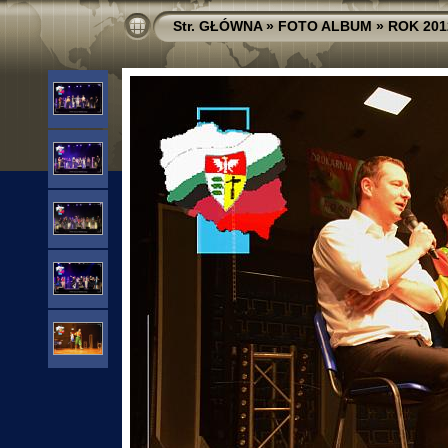
Str. GŁÓWNA
»
FOTO ALBUM
»
ROK 201