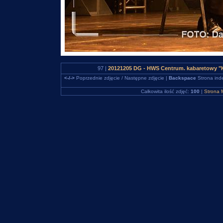
97 |
20121205 DG - HWS Centrum. kabaretowy "K
<-/->
Poprzednie zdjęcie / Następne zdjęcie |
Backspace
Strona ind
Całkowita ilość zdjęć:
100
|
Strona 