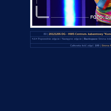
80 |
20121205 DG - HWS Centrum. kabaretowy "Koni
<-/->
Poprzednie zdjęcie / Następne zdjęcie |
Backspace
Strona ind
Całkowita ilość zdjęć:
100
|
Strona 