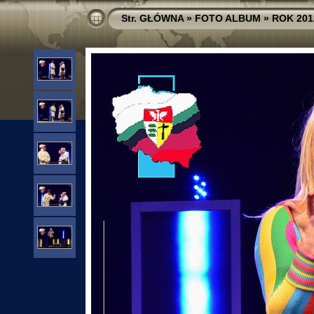
Str. GŁÓWNA
»
FOTO ALBUM
»
ROK 201