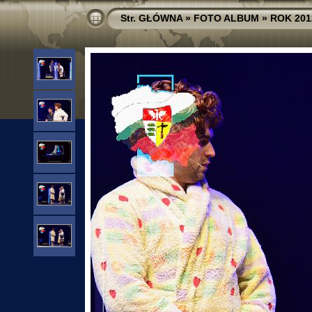
Str. GŁÓWNA
»
FOTO ALBUM
»
ROK 201