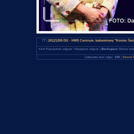
77 |
20121205 DG - HWS Centrum. kabaretowy "Koniec Świa
<-/->
Poprzednie zdjęcie / Następne zdjęcie |
Backspace
Strona ind
Całkowita ilość zdjęć:
100
|
Strona 