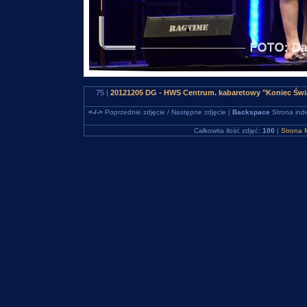
75 |
20121205 DG - HWS Centrum. kabaretowy "Koniec Świa
<-/->
Poprzednie zdjęcie / Następne zdjęcie |
Backspace
Strona ind
Całkowita ilość zdjęć:
100
|
Strona 