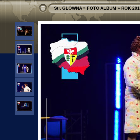
Str. GŁÓWNA
»
FOTO ALBUM
»
ROK 201