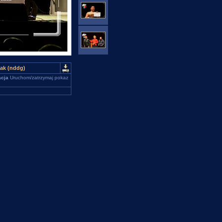
ak (nddg)
cja
Uruchom/zatrzymaj pokaz