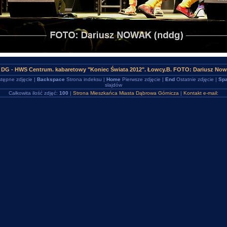
 DG - HWS Centrum. kabaretowy "Koniec Świata 2012". Łowcy.B. FOTO: Dariusz Now
tępne zdjęcie |
Backspace
Strona indeksu |
Home
Pierwsze zdjęcie |
End
Ostatnie zdjęcie |
Spa
slajdów
Całkowita ilość zdjęć:
100
|
Strona Mieszkańca Miasta Dąbrowa Górnicza
|
Kontakt e-mail: