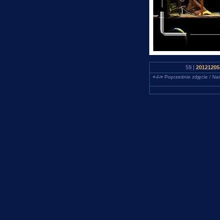
59 |
20121205
<-/->
Poprzednie zdjęcie / Nas