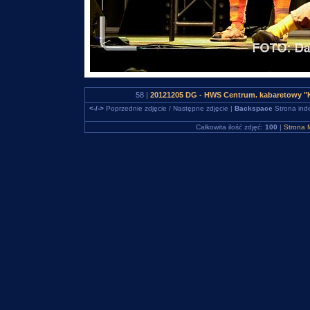
58 |
20121205 DG - HWS Centrum. kabaretowy "K
<-/->
Poprzednie zdjęcie / Następne zdjęcie |
Backspace
Strona ind
Całkowita ilość zdjęć:
100
|
Strona 