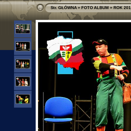
Str. GŁÓWNA
»
FOTO ALBUM
»
ROK 201