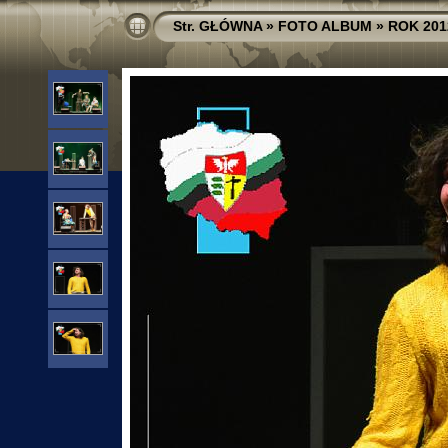
Str. GŁÓWNA
»
FOTO ALBUM
»
ROK 201