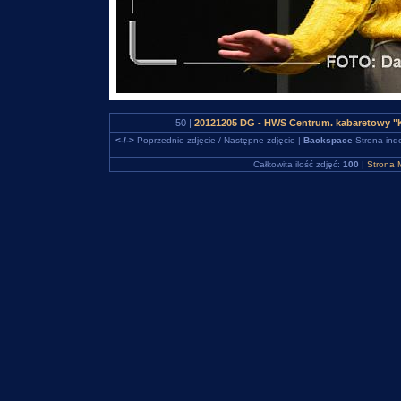
50 |
20121205 DG - HWS Centrum. kabaretowy "K
<-/->
Poprzednie zdjęcie / Następne zdjęcie |
Backspace
Strona ind
Całkowita ilość zdjęć:
100
|
Strona 