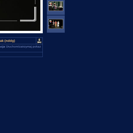
ak (nddg)
cja
Uruchom/zatrzymaj pokaz