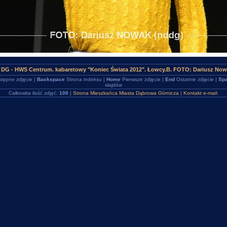
 DG - HWS Centrum. kabaretowy "Koniec Świata 2012". Łowcy.B. FOTO: Dariusz Now
tępne zdjęcie |
Backspace
Strona indeksu |
Home
Pierwsze zdjęcie |
End
Ostatnie zdjęcie |
Spa
slajdów
Całkowita ilość zdjęć:
100
|
Strona Mieszkańca Miasta Dąbrowa Górnicza
|
Kontakt e-mail: