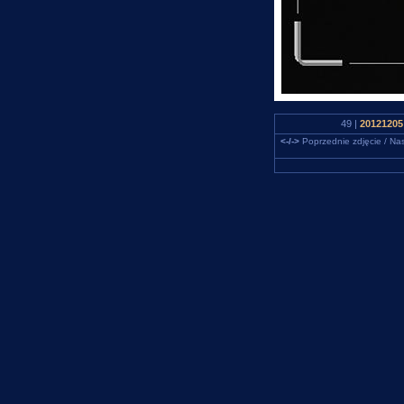
49 |
20121205
<-/->
Poprzednie zdjęcie / Nas