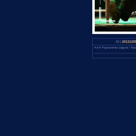
43 |
2012120
<-/->
Poprzednie zdjęcie / Nas