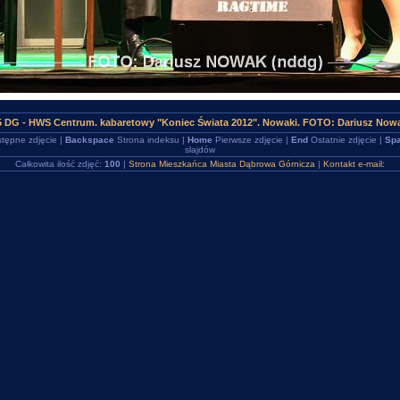
5 DG - HWS Centrum. kabaretowy "Koniec Świata 2012". Nowaki. FOTO: Dariusz Now
tępne zdjęcie |
Backspace
Strona indeksu |
Home
Pierwsze zdjęcie |
End
Ostatnie zdjęcie |
Spa
slajdów
Całkowita ilość zdjęć:
100
|
Strona Mieszkańca Miasta Dąbrowa Górnicza
|
Kontakt e-mail: