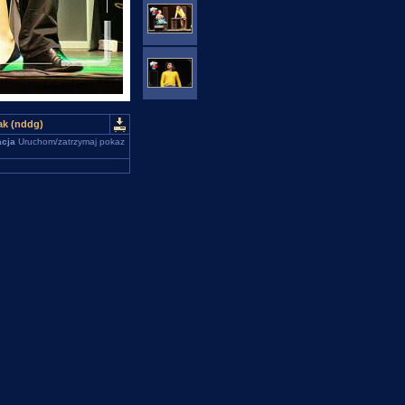
ak (nddg)
cja
Uruchom/zatrzymaj pokaz