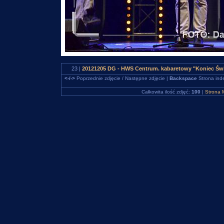
23 |
20121205 DG - HWS Centrum. kabaretowy "Koniec Świ
<-/->
Poprzednie zdjęcie / Następne zdjęcie |
Backspace
Strona ind
Całkowita ilość zdjęć:
100
|
Strona 