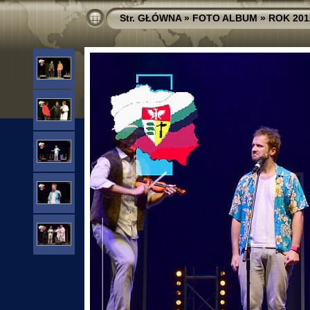
Str. GŁÓWNA
»
FOTO ALBUM
»
ROK 201