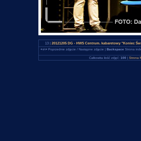
13 |
20121205 DG - HWS Centrum. kabaretowy "Koniec Świ
<-/->
Poprzednie zdjęcie / Następne zdjęcie |
Backspace
Strona ind
Całkowita ilość zdjęć:
100
|
Strona 