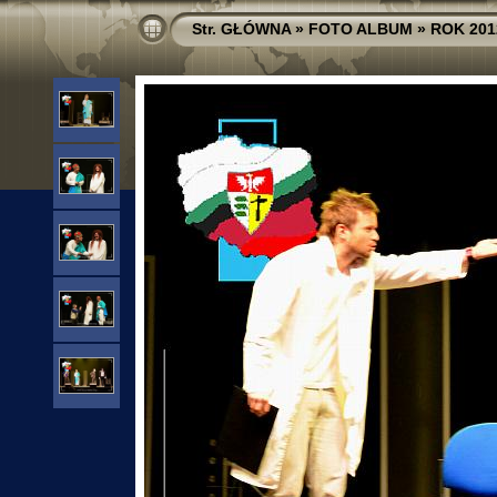
Str. GŁÓWNA
»
FOTO ALBUM
»
ROK 201