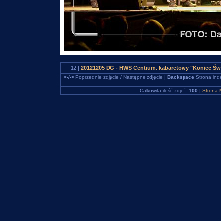
12 |
20121205 DG - HWS Centrum. kabaretowy "Koniec Świ
<-/->
Poprzednie zdjęcie / Następne zdjęcie |
Backspace
Strona ind
Całkowita ilość zdjęć:
100
|
Strona 