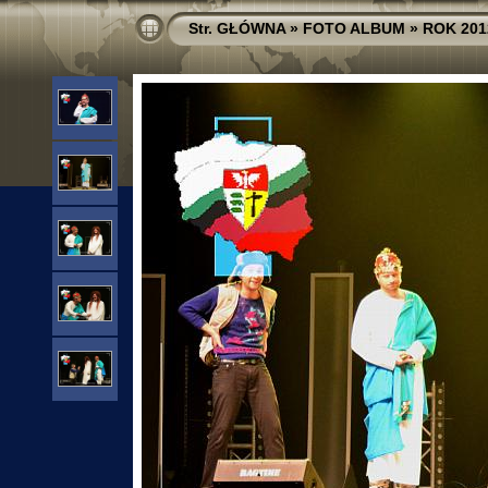
Str. GŁÓWNA
»
FOTO ALBUM
»
ROK 201