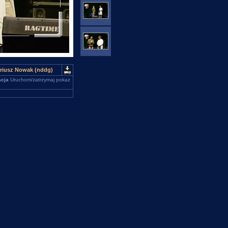
riusz Nowak (nddg)
cja
Uruchom/zatrzymaj pokaz