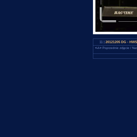
11 |
20121205 DG - HWS
<-/->
Poprzednie zdjęcie / Nas