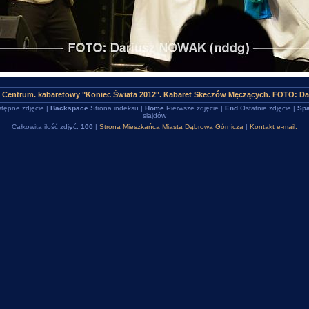
 Centrum. kabaretowy "Koniec Świata 2012". Kabaret Skeczów Męczących. FOTO: Da
tępne zdjęcie |
Backspace
Strona indeksu |
Home
Pierwsze zdjęcie |
End
Ostatnie zdjęcie |
Spa
slajdów
Całkowita ilość zdjęć:
100
|
Strona Mieszkańca Miasta Dąbrowa Górnicza
|
Kontakt e-mail: