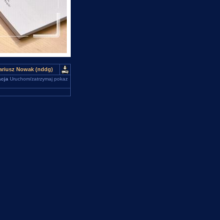
Dariusz Nowak (nddg)
cja
Uruchom/zatrzymaj pokaz