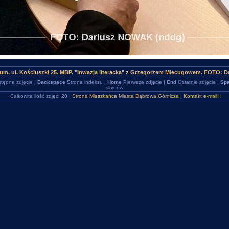
rum. ul. Kościuszki 25. MBP. "Inwazja literacka" z Grzegorzem Miecugowem. FOTO: 
tępne zdjęcie |
Backspace
Strona indeksu |
Home
Pierwsze zdjęcie |
End
Ostatnie zdjęcie |
Spa
slajdów
Całkowita ilość zdjęć:
20
|
Strona Mieszkańca Miasta Dąbrowa Górnicza
|
Kontakt e-mail: