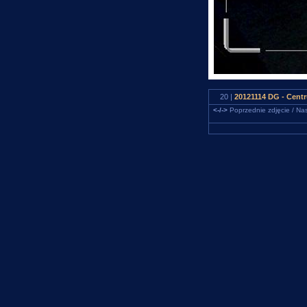
20 |
20121114 DG - Cent
<-/->
Poprzednie zdjęcie / Nas