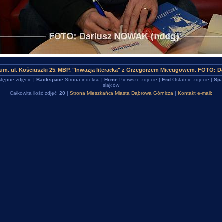
rum. ul. Kościuszki 25. MBP. "Inwazja literacka" z Grzegorzem Miecugowem. FOTO: 
tępne zdjęcie |
Backspace
Strona indeksu |
Home
Pierwsze zdjęcie |
End
Ostatnie zdjęcie |
Spa
slajdów
Całkowita ilość zdjęć:
20
|
Strona Mieszkańca Miasta Dąbrowa Górnicza
|
Kontakt e-mail: