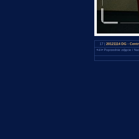
17 |
20121114 DG - Cent
<-/->
Poprzednie zdjęcie / Nas