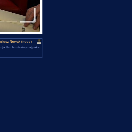
Dariusz Nowak (nddg)
cja
Uruchom/zatrzymaj pokaz