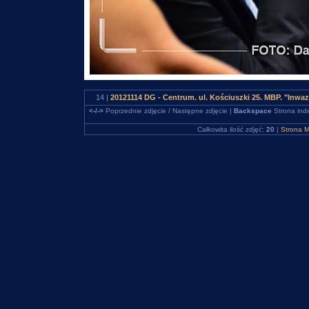
14 |
20121114 DG - Centrum. ul. Kościuszki 25. MBP. "Inw
<-/->
Poprzednie zdjęcie / Następne zdjęcie |
Backspace
Strona ind
Całkowita ilość zdjęć:
20
|
Strona M