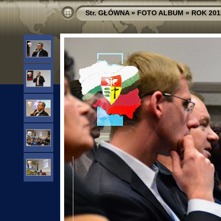
Str. GŁÓWNA
»
FOTO ALBUM
»
ROK 201