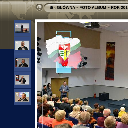
Str. GŁÓWNA
»
FOTO ALBUM
»
ROK 201