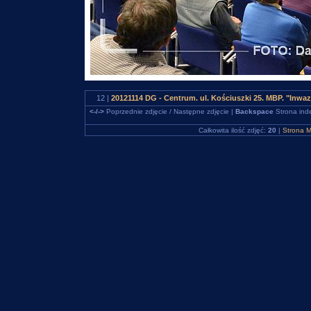
12 |
20121114 DG - Centrum. ul. Kościuszki 25. MBP. "Inw
<-/->
Poprzednie zdjęcie / Następne zdjęcie |
Backspace
Strona ind
Całkowita ilość zdjęć:
20
|
Strona M