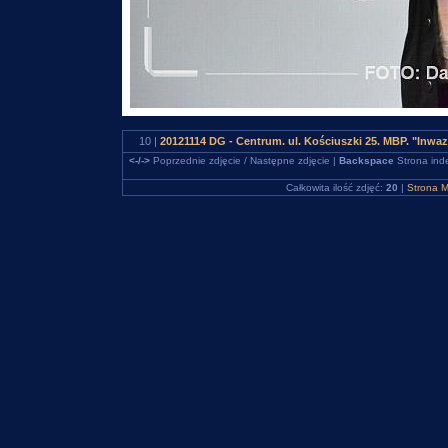
10 |
20121114 DG - Centrum. ul. Kościuszki 25. MBP. "Inw
<-/->
Poprzednie zdjęcie / Następne zdjęcie |
Backspace
Strona ind
Całkowita ilość zdjęć:
20
|
Strona M