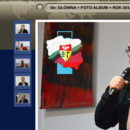
Str. GŁÓWNA
»
FOTO ALBUM
»
ROK 201