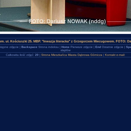
um. ul. Kościuszki 25. MBP. "Inwazja literacka" z Grzegorzem Miecugowem. FOTO: D
tępne zdjęcie |
Backspace
Strona indeksu |
Home
Pierwsze zdjęcie |
End
Ostatnie zdjęcie |
Spa
slajdów
Całkowita ilość zdjęć:
20
|
Strona Mieszkańca Miasta Dąbrowa Górnicza
|
Kontakt e-mail: