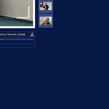
ariusz Nowak (nddg)
cja
Uruchom/zatrzymaj pokaz