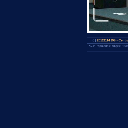
6 |
20121114 DG - Centr
<-/->
Poprzednie zdjęcie / Nas