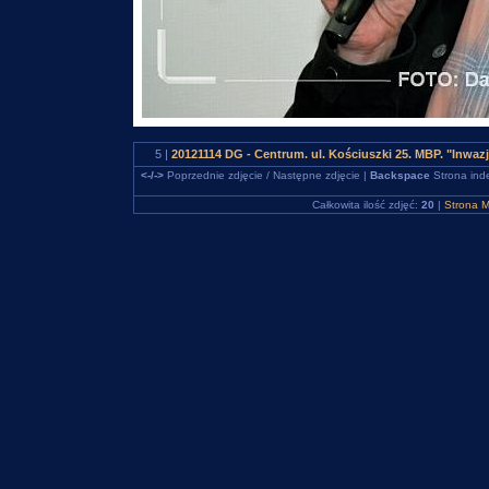
5 |
20121114 DG - Centrum. ul. Kościuszki 25. MBP. "Inw
<-/->
Poprzednie zdjęcie / Następne zdjęcie |
Backspace
Strona ind
Całkowita ilość zdjęć:
20
|
Strona M