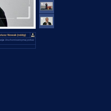
ariusz Nowak (nddg)
cja
Uruchom/zatrzymaj pokaz