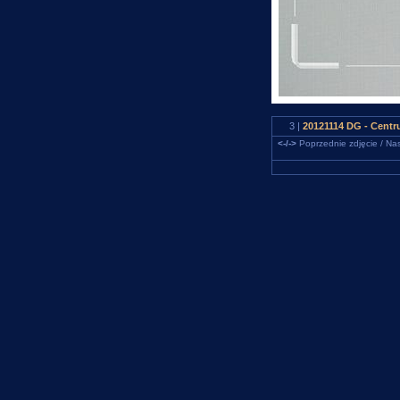
3 |
20121114 DG - Centr
<-/->
Poprzednie zdjęcie / Nas