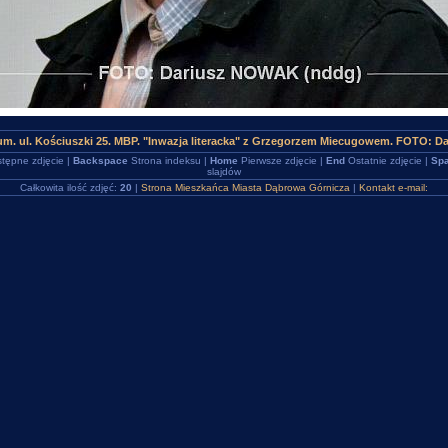
um. ul. Kościuszki 25. MBP. "Inwazja literacka" z Grzegorzem Miecugowem. FOTO: D
tępne zdjęcie |
Backspace
Strona indeksu |
Home
Pierwsze zdjęcie |
End
Ostatnie zdjęcie |
Spa
slajdów
Całkowita ilość zdjęć:
20
|
Strona Mieszkańca Miasta Dąbrowa Górnicza
|
Kontakt e-mail: