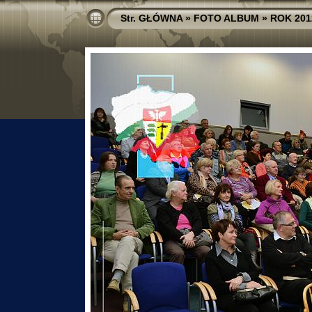
Str. GŁÓWNA
»
FOTO ALBUM
»
ROK 201