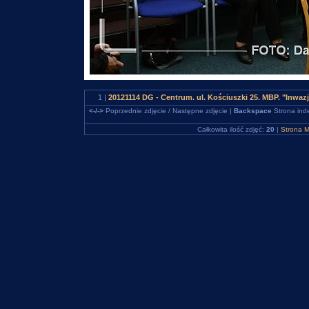
1 |
20121114 DG - Centrum. ul. Kościuszki 25. MBP. "Inw
<-/->
Poprzednie zdjęcie / Następne zdjęcie |
Backspace
Strona ind
Całkowita ilość zdjęć:
20
|
Strona M