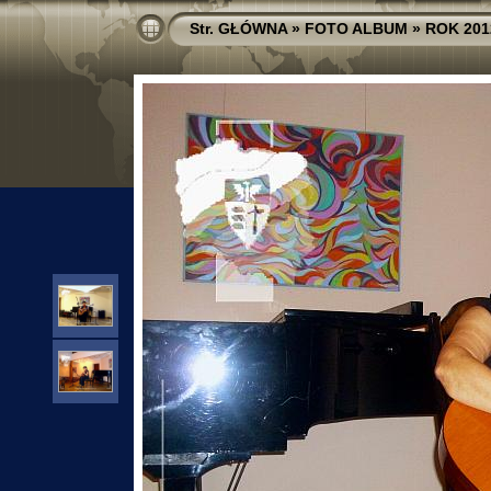
Str. GŁÓWNA
»
FOTO ALBUM
»
ROK 201