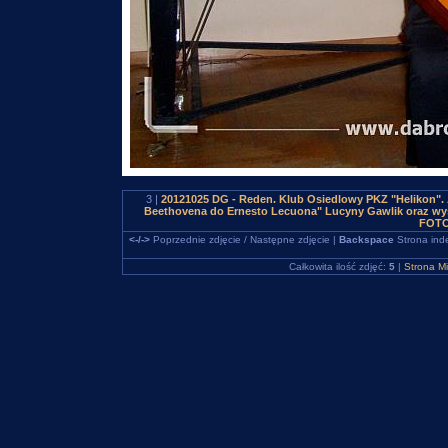
3 |
20121025 DG - Reden. Klub Osiedlowy PKZ "Helikon".
Beethovena do Ernesto Lecuona" Lucyny Gawlik oraz wyst
FOTO
<-/->
Poprzednie zdjęcie / Następne zdjęcie |
Backspace
Strona ind
Całkowita ilość zdjęć:
5
|
Strona M