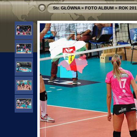
Str. GŁÓWNA
»
FOTO ALBUM
»
ROK 201