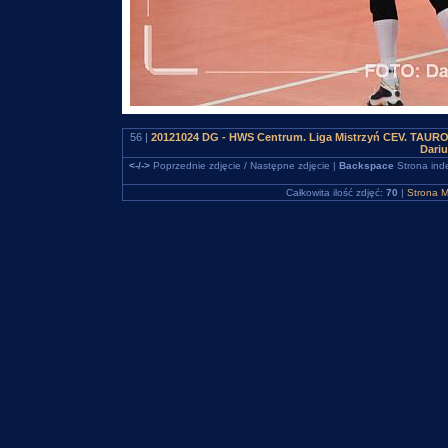
56 |
20121024 DG - HWS Centrum. Liga Mistrzyń CEV. TAURON
Dari
<-/->
Poprzednie zdjęcie / Następne zdjęcie |
Backspace
Strona ind
Całkowita ilość zdjęć:
70
|
Strona M