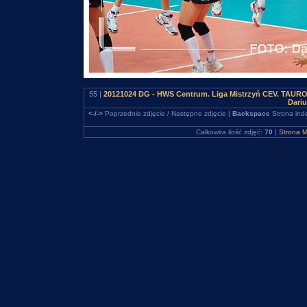
55 |
20121024 DG - HWS Centrum. Liga Mistrzyń CEV. TAURON
Dari
<-/->
Poprzednie zdjęcie / Następne zdjęcie |
Backspace
Strona ind
Całkowita ilość zdjęć:
70
|
Strona M