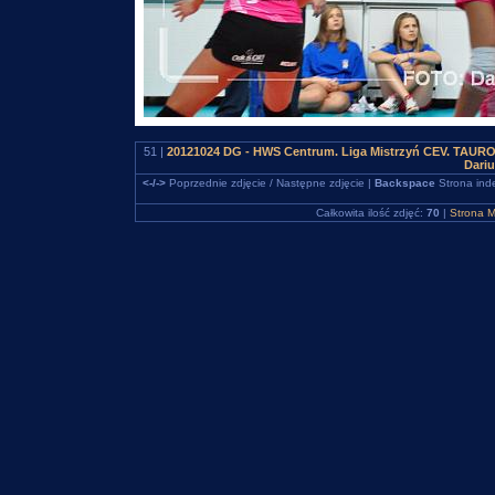
51 |
20121024 DG - HWS Centrum. Liga Mistrzyń CEV. TAURON
Dari
<-/->
Poprzednie zdjęcie / Następne zdjęcie |
Backspace
Strona ind
Całkowita ilość zdjęć:
70
|
Strona M