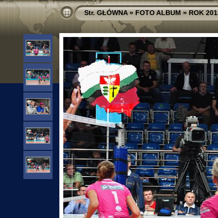
Str. GŁÓWNA
»
FOTO ALBUM
»
ROK 201