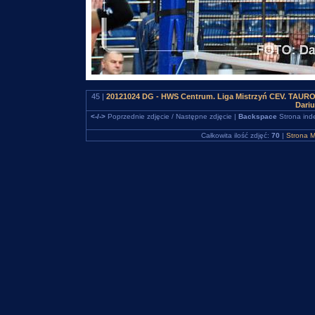
45 |
20121024 DG - HWS Centrum. Liga Mistrzyń CEV. TAURON
Dari
<-/->
Poprzednie zdjęcie / Następne zdjęcie |
Backspace
Strona ind
Całkowita ilość zdjęć:
70
|
Strona M