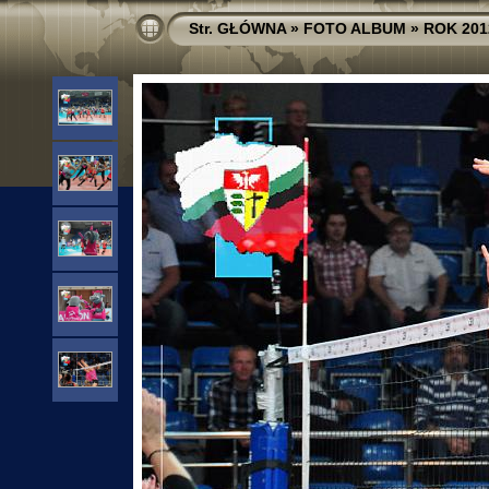
Str. GŁÓWNA
»
FOTO ALBUM
»
ROK 201