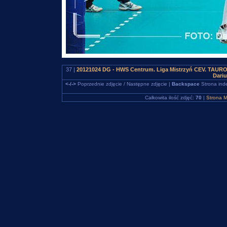
37 |
20121024 DG - HWS Centrum. Liga Mistrzyń CEV. TAURON
Dari
<-/->
Poprzednie zdjęcie / Następne zdjęcie |
Backspace
Strona ind
Całkowita ilość zdjęć:
70
|
Strona M